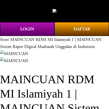
O
0
p
e
n
LOGIN
DAFTAR
M
e
Store
MAINCUAN RDM MI Islamiyah 1 | MAINCUAN
n
Sistem Rapor Digital Madrasah Unggulan di Indonesia
u
MAINCUAN RDM
MI Islamiyah 1 |
MAINCUAN Sistem