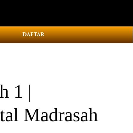
0
DAFTAR
 1 |
al Madrasah