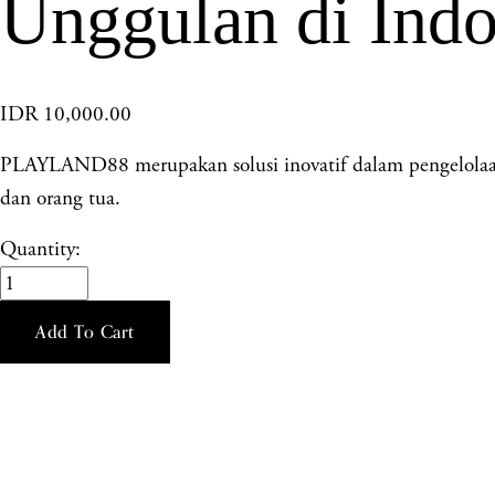
Unggulan di Indo
IDR 10,000.00
PLAYLAND88 merupakan solusi inovatif dalam pengelolaan ha
dan orang tua.
Quantity:
Add To Cart