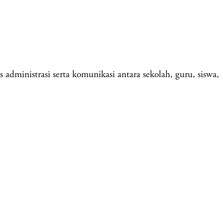
dministrasi serta komunikasi antara sekolah, guru, siswa,