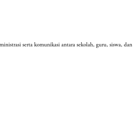
nistrasi serta komunikasi antara sekolah, guru, siswa, dan