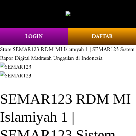
O
0
p
e
n
LOGIN
DAFTAR
M
e
Store
SEMAR123 RDM MI Islamiyah 1 | SEMAR123 Sistem
n
Rapor Digital Madrasah Unggulan di Indonesia
u
SEMAR123 RDM MI
Islamiyah 1 |
SEMAR123 Sistem