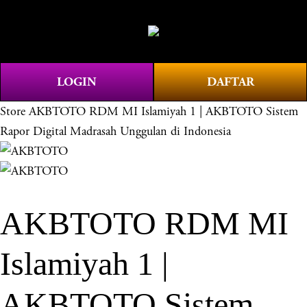
O
0
p
e
n
LOGIN
DAFTAR
M
e
Store
AKBTOTO RDM MI Islamiyah 1 | AKBTOTO Sistem
n
Rapor Digital Madrasah Unggulan di Indonesia
u
AKBTOTO RDM MI
Islamiyah 1 |
AKBTOTO Sistem