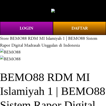
O
0
p
e
n
LOGIN
DAFTAR
M
e
Store
BEMO88 RDM MI Islamiyah 1 | BEMO88 Sistem
n
Rapor Digital Madrasah Unggulan di Indonesia
u
BEMO88 RDM MI
Islamiyah 1 | BEMO88
Sistem Rapor Digital