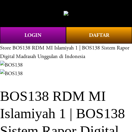
O
0
p
e
n
LOGIN
DAFTAR
M
e
Store
BOS138 RDM MI Islamiyah 1 | BOS138 Sistem Rapor
n
Digital Madrasah Unggulan di Indonesia
u
BOS138 RDM MI
Islamiyah 1 | BOS138
Sistem Rapor Digital