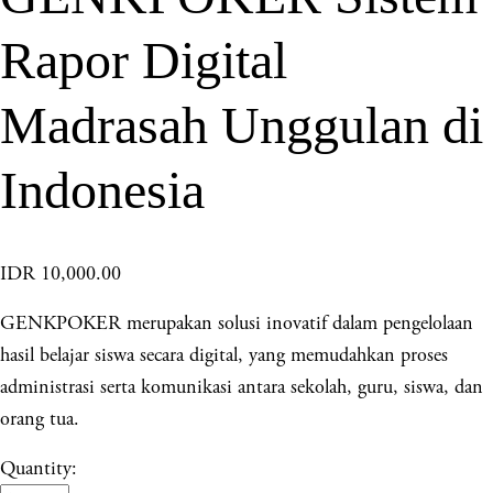
Rapor Digital
Madrasah Unggulan di
Indonesia
IDR 10,000.00
GENKPOKER merupakan solusi inovatif dalam pengelolaan
hasil belajar siswa secara digital, yang memudahkan proses
administrasi serta komunikasi antara sekolah, guru, siswa, dan
orang tua.
Quantity: