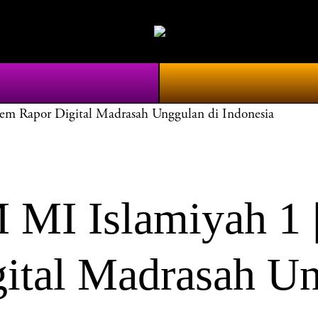
Rapor Digital Madrasah Unggulan di Indonesia
MI Islamiyah 1
ital Madrasah Un