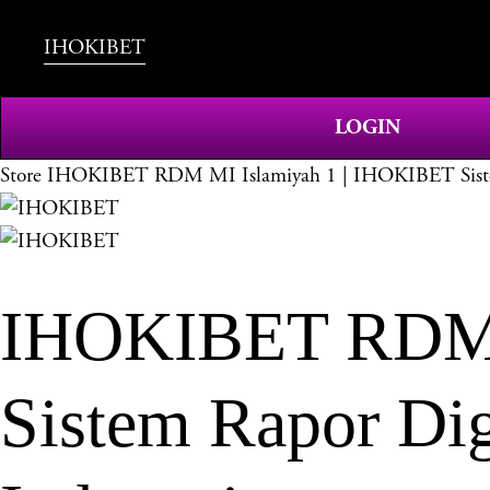
IHOKIBET
LOGIN
Store
IHOKIBET RDM MI Islamiyah 1 | IHOKIBET Sistem 
IHOKIBET RDM 
Sistem Rapor Dig