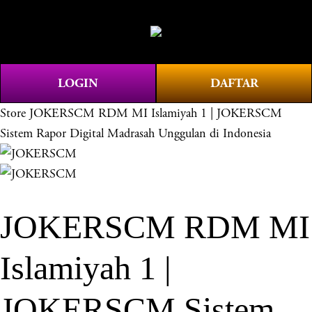
O
0
p
e
n
LOGIN
DAFTAR
M
e
Store
JOKERSCM RDM MI Islamiyah 1 | JOKERSCM
n
Sistem Rapor Digital Madrasah Unggulan di Indonesia
u
JOKERSCM RDM MI
Islamiyah 1 |
JOKERSCM Sistem