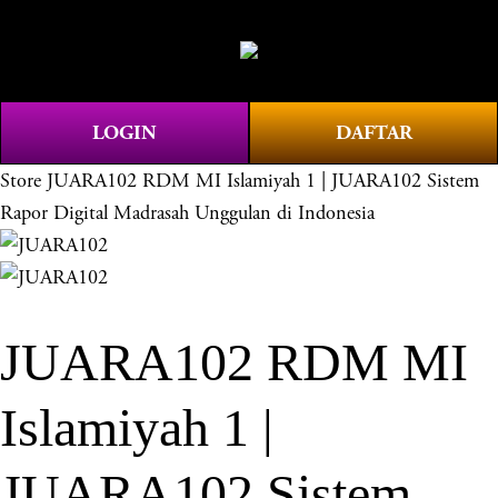
O
0
p
e
n
LOGIN
DAFTAR
M
e
Store
JUARA102 RDM MI Islamiyah 1 | JUARA102 Sistem
n
Rapor Digital Madrasah Unggulan di Indonesia
u
JUARA102 RDM MI
Islamiyah 1 |
JUARA102 Sistem