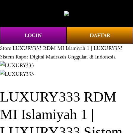
O
0
p
e
n
LOGIN
DAFTAR
M
e
Store
LUXURY333 RDM MI Islamiyah 1 | LUXURY333
n
Sistem Rapor Digital Madrasah Unggulan di Indonesia
u
LUXURY333 RDM
MI Islamiyah 1 |
LUXURY333 Sistem