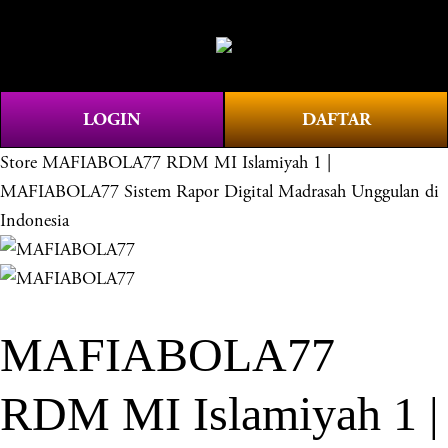
O
0
p
e
n
LOGIN
DAFTAR
M
e
Store
MAFIABOLA77 RDM MI Islamiyah 1 |
n
MAFIABOLA77 Sistem Rapor Digital Madrasah Unggulan di
u
Indonesia
MAFIABOLA77
RDM MI Islamiyah 1 |