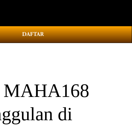
0
DAFTAR
 | MAHA168
ggulan di