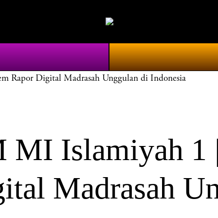
apor Digital Madrasah Unggulan di Indonesia
I Islamiyah 1
ital Madrasah Un