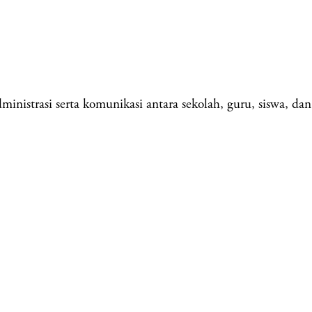
nistrasi serta komunikasi antara sekolah, guru, siswa, dan