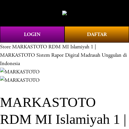
O
0
p
e
n
LOGIN
DAFTAR
M
e
Store
MARKASTOTO RDM MI Islamiyah 1 |
n
MARKASTOTO Sistem Rapor Digital Madrasah Unggulan di
u
Indonesia
MARKASTOTO
RDM MI Islamiyah 1 |