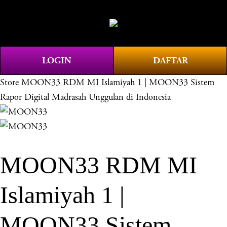
O
0
p
e
n
LOGIN
DAFTAR
M
e
Store
MOON33 RDM MI Islamiyah 1 | MOON33 Sistem
n
Rapor Digital Madrasah Unggulan di Indonesia
u
MOON33 RDM MI
Islamiyah 1 |
MOON33 Sistem