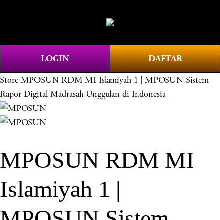
O
0
p
e
n
LOGIN
DAFTAR
M
e
Store
MPOSUN RDM MI Islamiyah 1 | MPOSUN Sistem
n
Rapor Digital Madrasah Unggulan di Indonesia
u
MPOSUN RDM MI
Islamiyah 1 |
MPOSUN Sistem