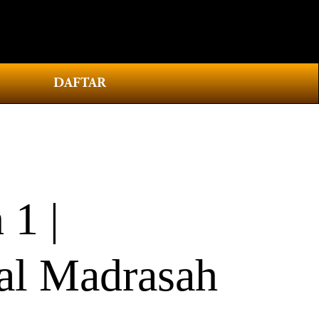
0
DAFTAR
1 |
al Madrasah