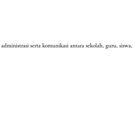
dministrasi serta komunikasi antara sekolah, guru, siswa,