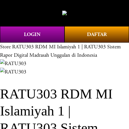
O
0
p
e
n
LOGIN
DAFTAR
M
e
Store
RATU303 RDM MI Islamiyah 1 | RATU303 Sistem
n
Rapor Digital Madrasah Unggulan di Indonesia
u
RATU303 RDM MI
Islamiyah 1 |
RATU303 Sistem