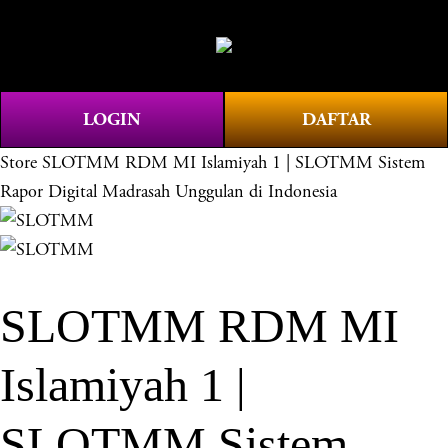
O
0
p
e
n
LOGIN
DAFTAR
M
e
Store
SLOTMM RDM MI Islamiyah 1 | SLOTMM Sistem
n
Rapor Digital Madrasah Unggulan di Indonesia
u
SLOTMM RDM MI
Islamiyah 1 |
SLOTMM Sistem