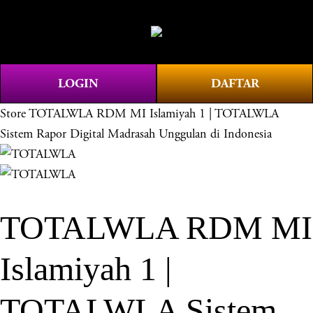
O
0
p
e
n
LOGIN
DAFTAR
M
e
Store
TOTALWLA RDM MI Islamiyah 1 | TOTALWLA
n
Sistem Rapor Digital Madrasah Unggulan di Indonesia
u
TOTALWLA RDM MI
Islamiyah 1 |
TOTALWLA Sistem