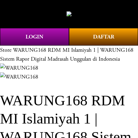
O
0
p
e
n
LOGIN
DAFTAR
M
e
Store
WARUNG168 RDM MI Islamiyah 1 | WARUNG168
n
Sistem Rapor Digital Madrasah Unggulan di Indonesia
u
WARUNG168 RDM
MI Islamiyah 1 |
WARUNG168 Sistem